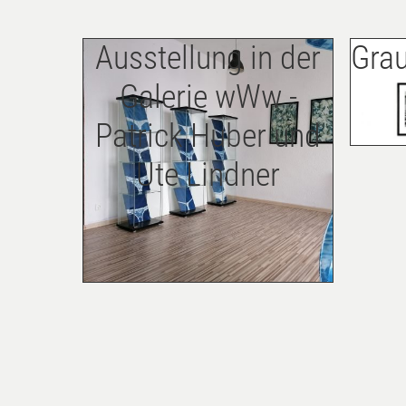
Ausstellung in der
Grau
Galerie wWw -
Patrick Huber und
Ute Lindner