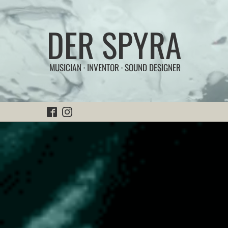
DER SPYRA
MUSICIAN · INVENTOR · SOUND DESIGNER
Home
Live